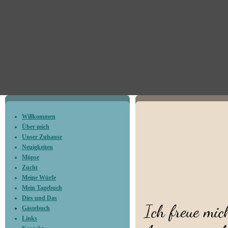
Willkommen
Über mich
Unser Zuhause
Gäs
Neuigkeiten
Möpse
Zucht
Meine Würfe
Mein Tagebuch
Dies und Das
Ich freue mic
Gästebuch
Links