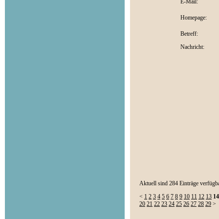
E-Mail:
Homepage:
Betreff:
Nachricht:
Aktuell sind 284 Einträge verfügba
<
1
2
3
4
5
6
7
8
9
10
11
12
13
14
20
21
22
23
24
25
26
27
28
29
>