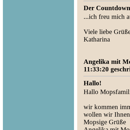
Der Countdown l
...ich freu mich 
Viele liebe Grüß
Katharina
Angelika mit Mo
11:33:20 geschr
Hallo!
Hallo Mopsfamili
wir kommen imme
wollen wir Ihne
Mopsige Grüße
Angelika mit Mo