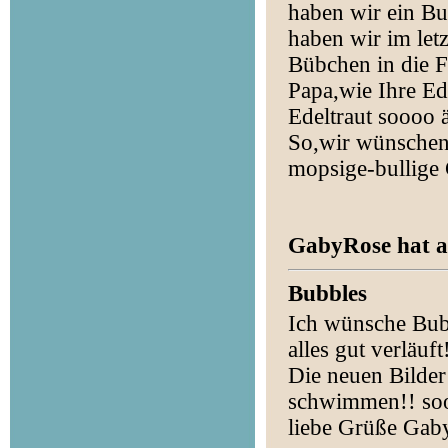
haben wir ein B
haben wir im le
Bübchen in die F
Papa,wie Ihre Ede
Edeltraut soooo
So,wir wünschen
mopsige-bullige
GabyRose hat am
Bubbles
Ich wünsche Bubb
alles gut verläu
Die neuen Bilder 
schwimmen!! so
liebe Grüße Gab