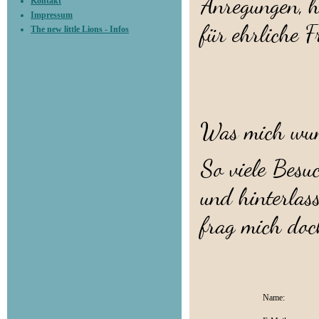
Anregungen, h
Kontakt
Impressum
für ehrliche F
The new little Lions - Infos
Was mich wu
So viele Besu
und hinterlass
frag mich doc
Name: