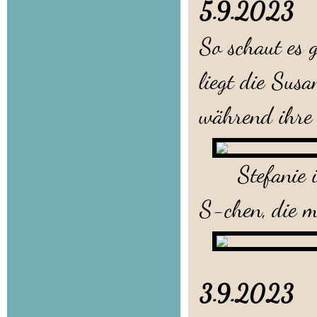
5.9.202
So schaut es 
liegt die Sus
während ihre 
Stefanie ist
S-chen, die m
3.9.202