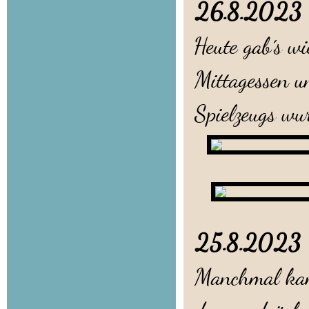
26.8.202
Heute gab´s w
Mittagessen u
Spielzeugs wu
25.8.202
Manchmal kann