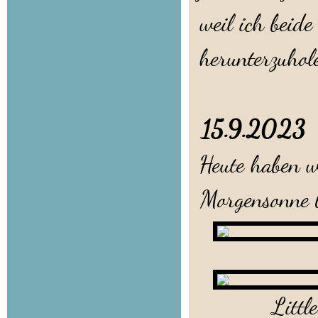
weil ich beid
herunterzuhol
15.9.202
Heute haben wi
Morgensonne
Little Lion