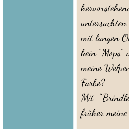
hervorstehen
untersuchten
mit langen O
kein "Mops" a
meine Welpen
Farbe?
Mit "Brindle
früher meine