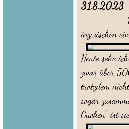
31.8.202
Das Fotogr
inzwischen ei
Heute sehe ic
zwar über 500
trotzdem nicht
sogar zusamme
Gucken" ist si