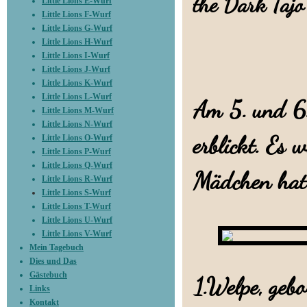
the Dark Taj
Little Lions E-Wurf
Little Lions F-Wurf
Little Lions G-Wurf
Little Lions H-Wurf
Little Lions I-Wurf
Little Lions J-Wurf
Little Lions K-Wurf
Little Lions L-Wurf
Am 5. und 6
Little Lions M-Wurf
Little Lions N-Wurf
erblickt. Es 
Little Lions O-Wurf
Little Lions P-Wurf
Little Lions Q-Wurf
Mädchen hat 
Little Lions R-Wurf
Little Lions S-Wurf
Little Lions T-Wurf
Little Lions U-Wurf
Little Lions V-Wurf
Mein Tagebuch
Dies und Das
Gästebuch
1.Welpe, geb
Links
Kontakt