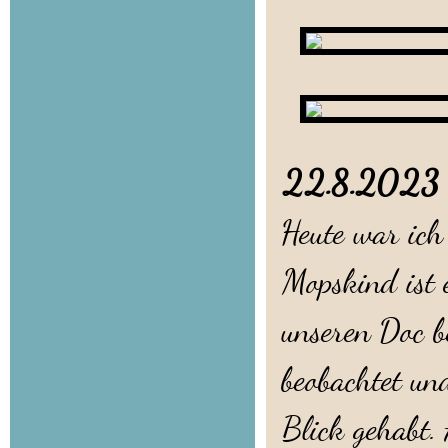
22.8.202
Heute war ich
Mopskind ist 
unseren Doc be
beobachtet un
Blick gehabt. 