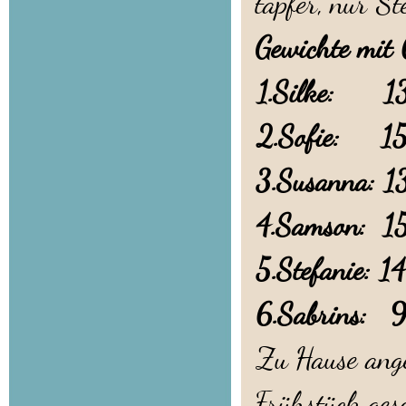
tapfer, nur St
Gewichte mit
1.Silke: 1
2.Sofie: 1
3.Susanna: 
4.Samson: 1
5.Stefanie: 1
6.Sabrins: 
Zu Hause ange
Frühstück ges