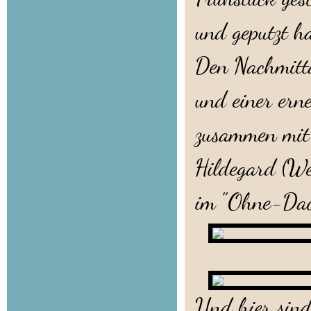
und geputzt h
Den Nachmitta
und einer ern
zusammen mit
Hildegard (W
im "Ohne-Da
Und hier sind