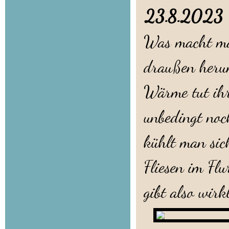
23.8.202
Was macht man
draußen herum
Wärme tut ihr
unbedingt noc
kühlt man sic
Fliesen im Fl
gibt also wirk