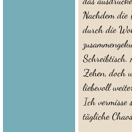
das ausdrück
Nachdem die B
durch die Wohn
zusammengeku
Schreibtisch.
Zehen, doch w
liebevoll weit
Ich vermisse s
tägliche Chao