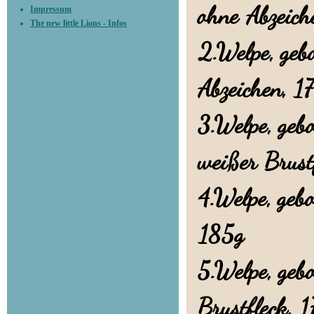
ohne Abzeich
Impressum
The new little Lions - Infos
2.Welpe, geb
Abzeichen, 1
3.Welpe, geb
weißer Brust
4.Welpe, geb
185g
5.Welpe, geb
Brustfleck, 