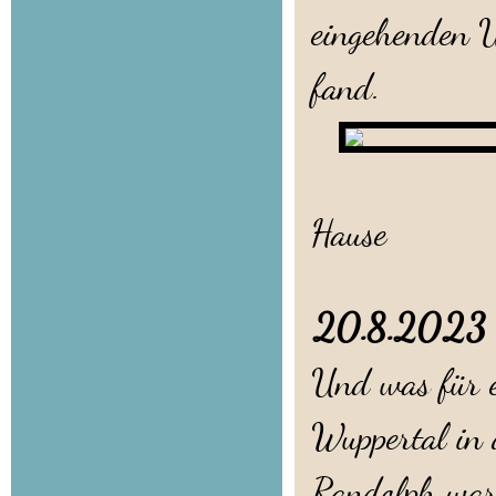
eingehenden Un
fand.
Sabri
Hause
20.8.202
Und was für e
Wuppertal in 
Randolph war