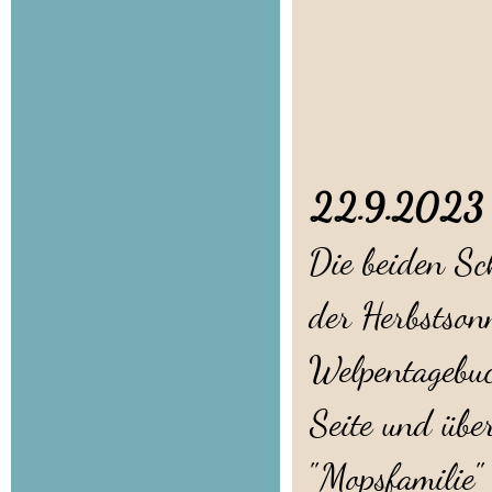
Welp
22.9.202
Die beiden Sc
der Herbstson
Welpentagebu
Seite und übe
"Mopsfamilie"