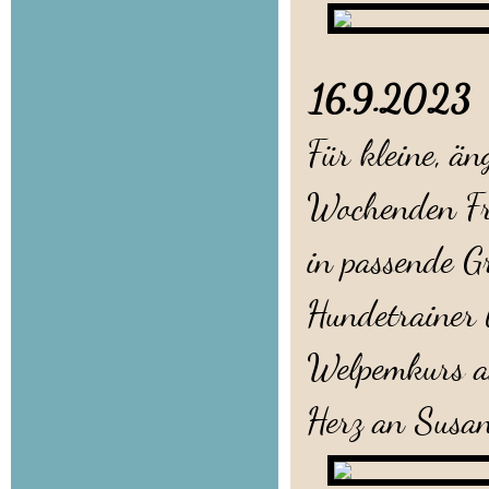
16.9.202
Für kleine, än
Wochenden Fre
in passende Gr
Hundetrainer 
Welpemkurs am
Herz an Susan