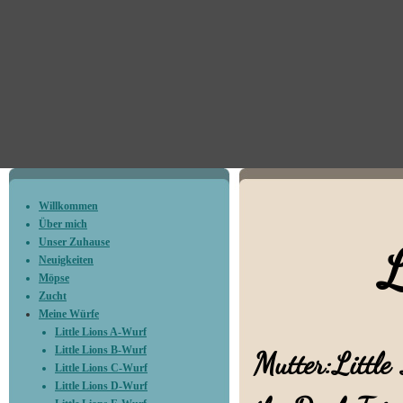
Willkommen
Über mich
Unser Zuhause
Littl
Neuigkeiten
Möpse
Zucht
Meine Würfe
Little Lions A-Wurf
Little Lions B-Wurf
Mutter:Little
Little Lions C-Wurf
Little Lions D-Wurf