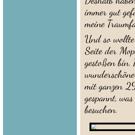
Deshalb haben
immer gut gef
meine Traumfa
Und so wollte 
Seite der Mop
gestoßen bin.
wunderschöne
mit ganzen 29
gespannt, was
besuchen.