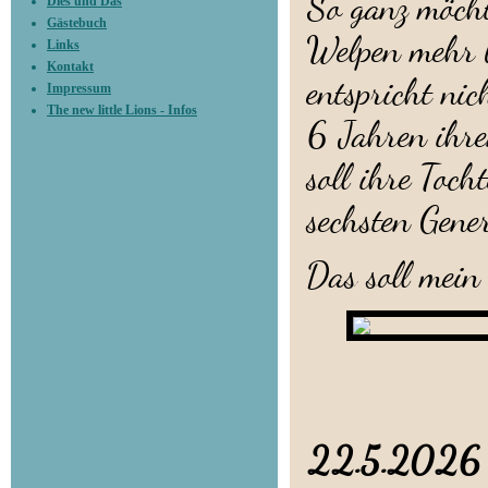
So ganz möcht
Dies und Das
Gästebuch
Welpen mehr b
Links
Kontakt
entspricht ni
Impressum
The new little Lions - Infos
6 Jahren ihre
soll ihre Toc
sechsten Gene
Das soll mei
22.5.2