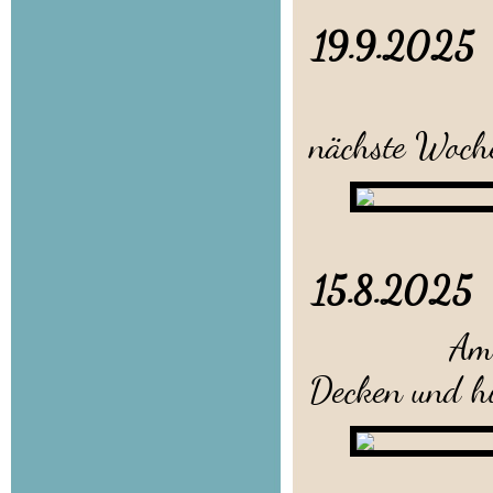
19.9.20
D
nächste Woch
15.8.2
Am 25./27.
Decken und hi