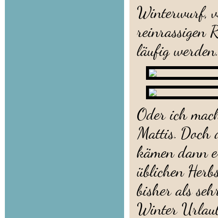
Winterwurf, vo
reinrassigen 
läufig werde
Oder ich mac
Mattis. Doch 
kämen dann er
üblichen Herb
bisher als seh
Winter Urlaub