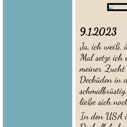
9.1.20
Ja, ich weiß,
Mal setze ich
meiner Zucht 
Decküden in d
schmalbrüstig,
ließe sich noc
In den USA is