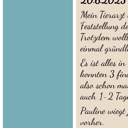
20.6.202
Mein Tierarzt
Feststellung d
Trotzdem woll
einmal gründl
Es ist alles 
konnten 3 fin
also schon mal
auch 1-2 Tage
Pauline wiegt 
vorher.