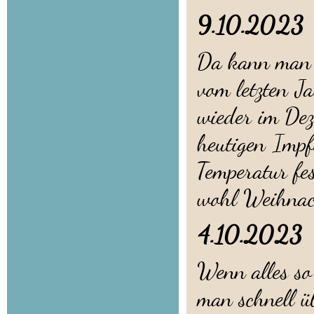
9.10.2023
Da kann man p
vom letzten J
wieder im De
heutigen Impf
Temperatur fes
wohl Weihnac
4.10.2
Wenn alles so
man schnell ü