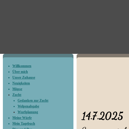
Willkommen
Wur
Über mich
Unser Zuhause
Neuigkeiten
Möpse
Zucht
Wurf
Gedanken zur Zucht
Welpenabgabe
Wurfplanung
14.7.2025
Meine Würfe
Mein Tagebuch