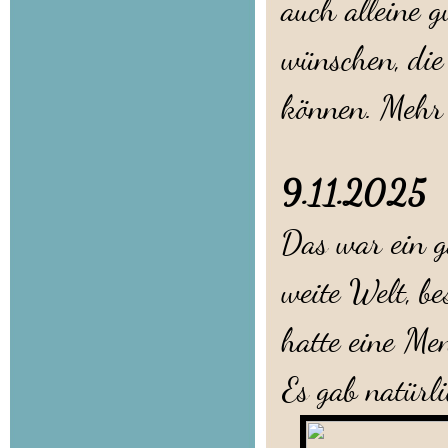
auch alleine 
wünschen, die
können. Mehr
9.11.202
Das war ein g
weite Welt, b
hatte eine Me
Es gab natürl