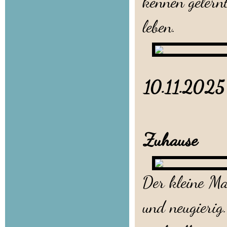
kennen gelern
leben.
10.11.20
Little L
Zuhause
Der kleine Ma
und neugierig