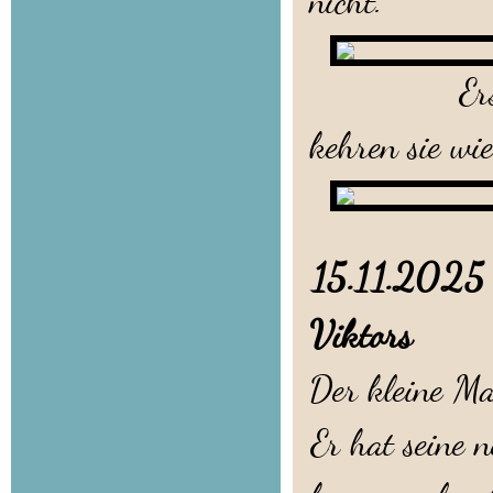
nicht.
Erst wenn s
kehren sie wi
15.11.202
Viktors
Der kleine M
Er hat seine 