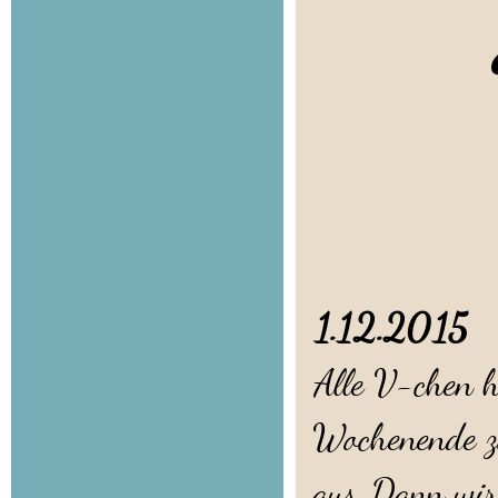
Welp
1.12.201
Alle V-chen h
Wochenende zi
aus. Dann wir