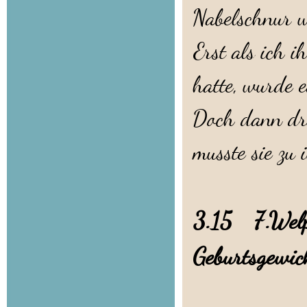
Nabelschnur w
Erst als ich i
hatte, wurde e
Doch dann drä
musste sie zu 
3.15 7.Welp
Geburtsgewic