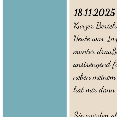
18.11.20
Kurzer Berich
Heute war Imp
munter drauße
anstrengend f
neben meinem 
hat mir dann 
Sie wurden al