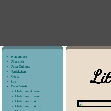
Willkommen
Über mich
Unser Zuhause
Litt
Neuigkeiten
Möpse
Zucht
Meine Würfe
Little Lions A-Wurf
Little Lions B-Wurf
Little Lions C-Wurf
Little Lions D-Wurf