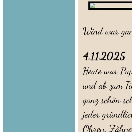
Leider kon
Wind war gan
4.11.202
Heute war Pup
und ab zum Tie
ganz schön sc
jeder gründli
Ohren, Zähne,