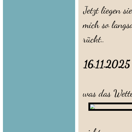
Jetzt liegen 
mich so langs
rückt..
16.11.20
Ein Regen
was das Wette
Aber a