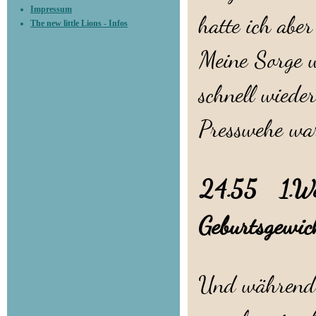
Impressum
hatte ich abe
The new little Lions - Infos
Meine Sorge 
schnell wiede
Presswehe war
24.55 1.Wel
Geburtsgewi
Und während 