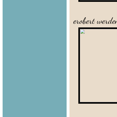
Doch z
erobert werde
Erst 