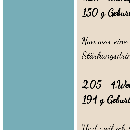
150 g Gebur
Nun war eine 
Stärkungsdrin
2.05 4.Welpe
194 g Gebur
Und weil ich 