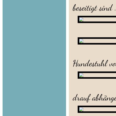
beseitigt sind .
... w
Ganz beso
Hundestuhl vo
Da ka
drauf abhänge