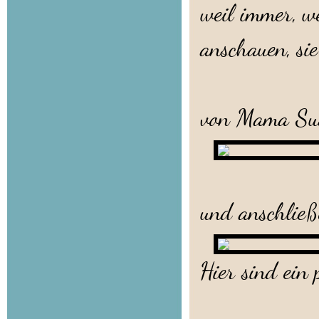
weil immer, w
anschauen, sie
Morgens g
von Mama Su
Danach wi
und anschließe
Hier sind ein 
V