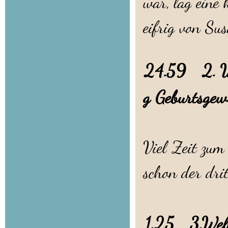
war, lag eine
eifrig von Su
24.59 2. We
g Geburtsgew
Viel Zeit zum
schon der dri
1.25 3.Welpe