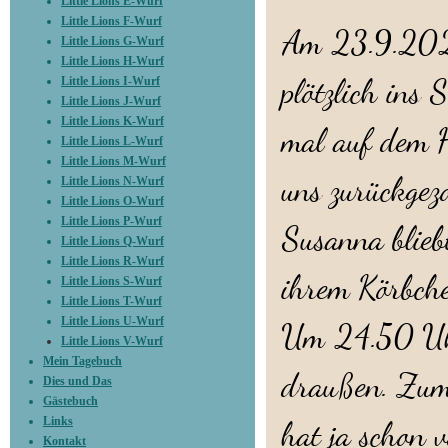
Little Lions E-Wurf
Little Lions F-Wurf
Am 23.9.2025
Little Lions G-Wurf
Little Lions H-Wurf
plötzlich ins
Little Lions I-Wurf
Little Lions J-Wurf
Little Lions K-Wurf
mal auf dem H
Little Lions L-Wurf
Little Lions M-Wurf
uns zurückgez
Little Lions N-Wurf
Little Lions O-Wurf
Little Lions P-Wurf
Susanna blieb
Little Lions Q-Wurf
Little Lions R-Wurf
ihrem Körbche
Little Lions S-Wurf
Little Lions T-Wurf
Little Lions U-Wurf
Um 24.50 Uhr
Little Lions V-Wurf
Mein Tagebuch
draußen. Zum
Dies und Das
Gästebuch
Links
hat ja schon 
Kontakt