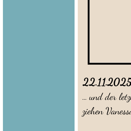
22.11.20
... und der le
ziehen Vaness
Wenn di