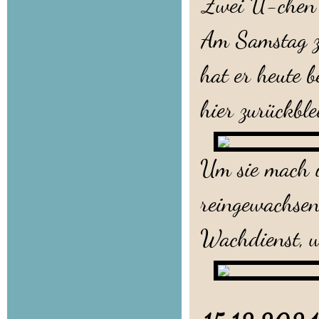
Zwei U-chen s
Am Samstag z
hat er heute 
hier zurückble
Um sie mach i
reingewachsen
Wachdienst, w