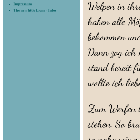
Welpen in ih
Impressum
The new little Lions - Infos
haben alle Mö
bekommen und
Dann zog ich 
stand bereit f
wollte ich lieb
Zum Werfen ha
stehen. So br
so nahe wie mö