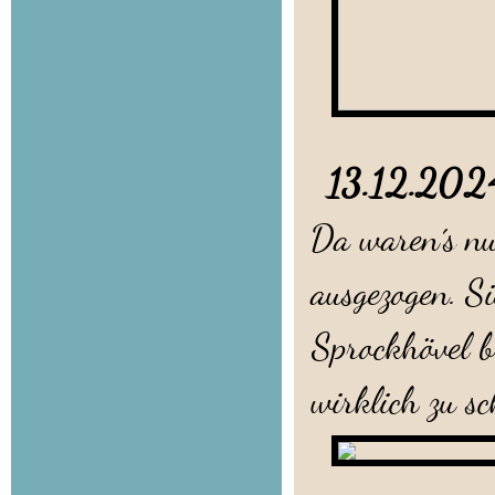
13.12.2
Da waren´s nu
ausgezogen. S
Sprockhövel b
wirklich zu sc