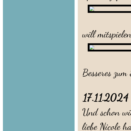
Ulf-Ecke
will mitspielen
Uschi fin
Besseres zum 
17.11.20
Und schon wie
liebe Nicole 