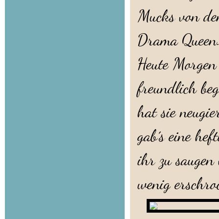
Mucks von den
Drama Queen
Heute Morgen 
freundlich be
hat sie neugi
gab´s eine hef
ihr zu saugen
wenig erschro