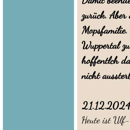
Damit beende
zurück. Aber 
Mopsfamilie.
Wuppertal zu
hoffentlch d
nicht ausste
21.12.20
Heute ist Ulf