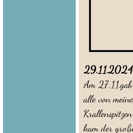
29.11.20
Am 27.11.gab
alle von mein
Krallenspitze
kam der groß