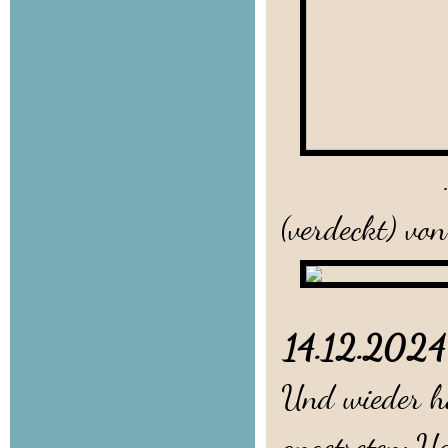
... lassen
(verdeckt) vo
14.12.20
Und wieder ha
angetreten: U