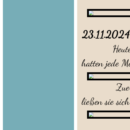
23.11.20
Heute war 
hatten jede M
Zuerst ware
ließen sie sic
Toben