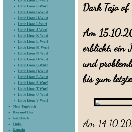
Little Lions E-Wurf
Dark Tajo of
Little Lions F-Wurf
Little Lions G-Wurf
Little Lions H-Wurf
Little Lions I-Wurf
Am 15.10.20
Little Lions J-Wurf
Little Lions K-Wurf
Little Lions L-Wurf
erblickt, ein
Little Lions M-Wurf
Little Lions N-Wurf
Little Lions O-Wurf
und probleml
Little Lions P-Wurf
Little Lions Q-Wurf
bis zum letz
Little Lions R-Wurf
Little Lions S-Wurf
Little Lions T-Wurf
Little Lions U-Wurf
Little Lions V-Wurf
Mein Tagebuch
Dies und Das
Gästebuch
Am 14.10.202
Links
Kontakt