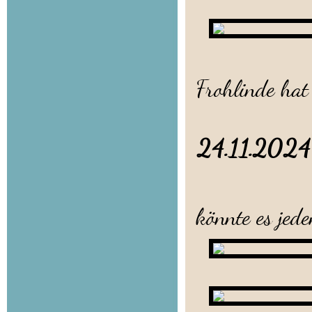
Die kle
Frohlinde hat 
24.11.20
Heute gab 
könnte es jede