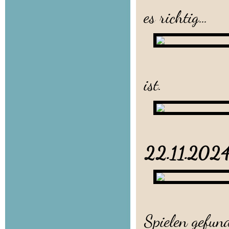
es richtig...
.. aber
ist.
Usch
22.11.20
Utlinde 
Spielen gefun