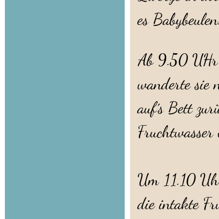
es Babybeulen
Ab 9.50 UHr b
wanderte sie 
auf´s Bett zu
Fruchtwasser v
Um 11.10 Uhr
die intakte F