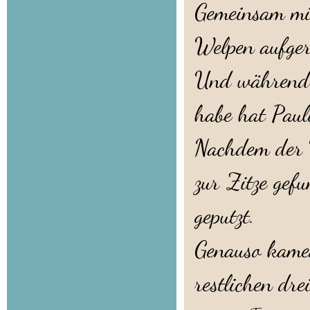
Gemeinsam mit
Welpen aufger
Und während i
habe hat Pauli
Nachdem der 
zur Zitze gef
geputzt.
Genauso kame
restlichen dr