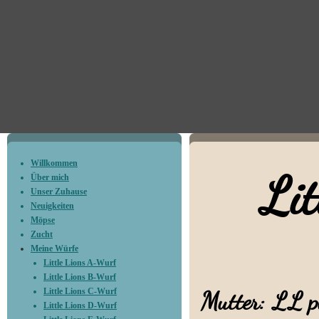
Willkommen
Litt
Über mich
Unser Zuhause
Neuigkeiten
Möpse
Zucht
Meine Würfe
Little Lions A-Wurf
Little Lions B-Wurf
Little Lions C-Wurf
Mutter: LL p
Little Lions D-Wurf