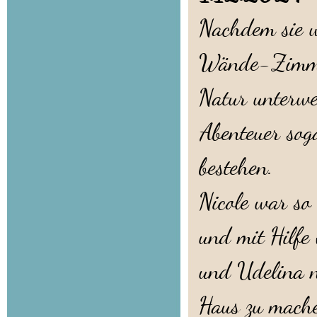
Nachdem sie 
Wände-Zimmer"
Natur unterwe
Abenteuer sog
bestehen.
Nicole war so
und mit Hilfe
und Udelina n
Haus zu mach