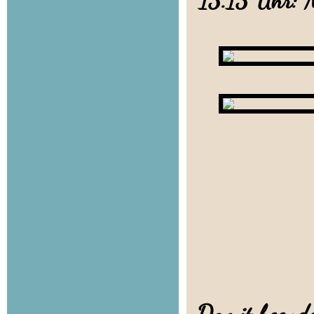
13.15 Uhr: M
Welp