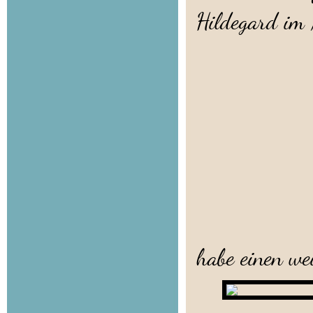
Hildegard i
7.7
Es kann 
habe einen we