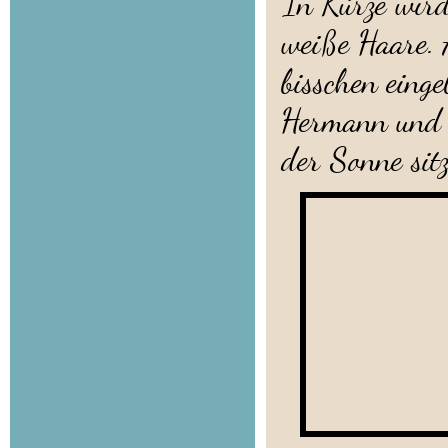
In Kürze wird
weiße Haare. 
bisschen eing
Hermann und P
der Sonne sit