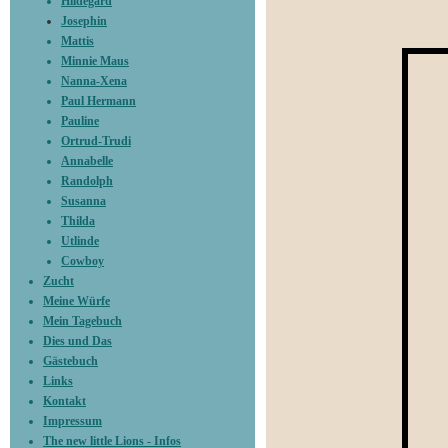
Hildegard
Josephin
Mattis
Minnie Maus
Nanna-Xena
Paul Hermann
Pauline
Ortrud-Trudi
Annabelle
Randolph
Susanna
Thilda
Utlinde
Cowboy
Zucht
Meine Würfe
Mein Tagebuch
Dies und Das
Gästebuch
Links
Kontakt
Impressum
The new little Lions - Infos