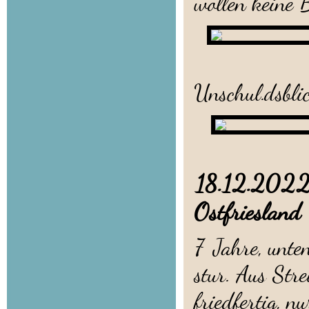
wollen keine 
Ich
Unschul.dsbli
18.12.20
Ostfriesland
7 Jahre, unte
stur. Aus Stre
friedfertig, n