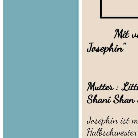
Mit vollem
Josephin"
Mutter : L
Shani Shan
Josephin ist 
Halbschwester