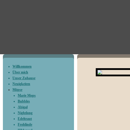
Willkommen
Über mich
Unser Zuhause
Neuigkeiten
Möpse
Marie Mops
Bubbles
Abigal
Willk
Nightlong
Edeltraut
Frohlinde