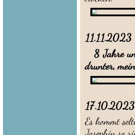
11.11.20
8 Jahre und 
drunter, mein
17.1
Es kommt selt
Josephin so ri