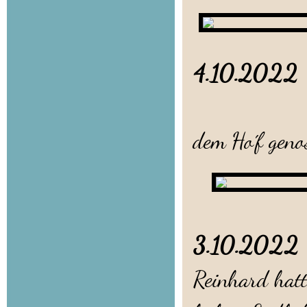
4.10.20
Heute 
dem Ho´f geno
3.10.202
Reinhard hatt