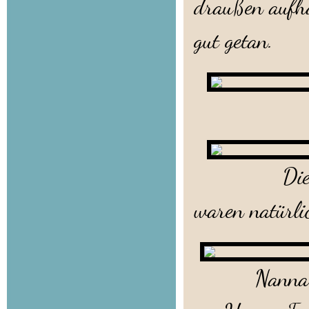
draußen aufha
gut getan.
Die
waren natürli
Nann