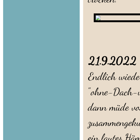
21.9.202
Endlich wiede
"ohne-Dach-u
dann müde vom
zusammengekus
ein lautes Hä