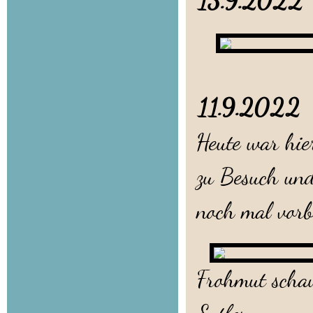
13.9.202
11.9.202
Heute war hie
zu Besuch und
noch mal vorb
Frohmut schaut