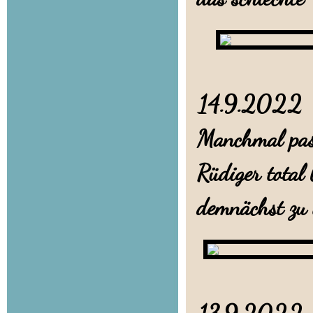
14.9.20
Manchmal pass
Rüdiger total
demnächst zu i