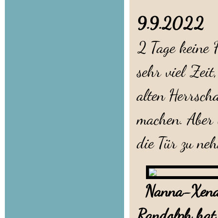
9.9.2022
2 Tage keine 
sehr viel Zei
alten Herrsch
machen. Aber 
die Tür zu ne
Nanna-Xena s
Randolph hat s