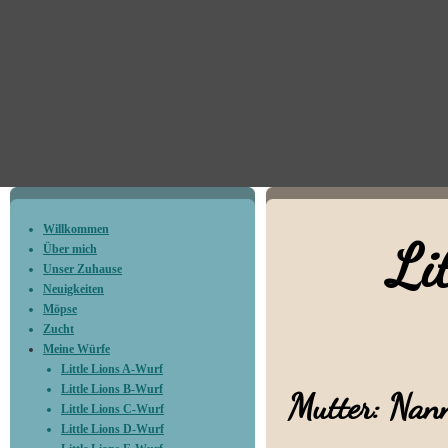
Willkommen
Littl
Über mich
Unser Zuhause
Neuigkeiten
Möpse
Zucht
Meine Würfe
Little Lions A-Wurf
Little Lions B-Wurf
Mutter: Na
Little Lions C-Wurf
Little Lions D-Wurf