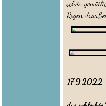
schön gemütl
Regen draußen
17.9.20
das schlechte