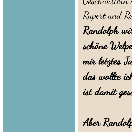
Geschwistern 
Rupert und Re
Randolph wir
schöne Welpe
mir letztes J
das wollte i
ist damit ges
Aber Randolp