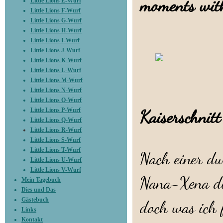
moments wit
Little Lions E-Wurf
Little Lions F-Wurf
Little Lions G-Wurf
Little Lions H-Wurf
Little Lions I-Wurf
Little Lions J-Wurf
Little Lions K-Wurf
Little Lions L-Wurf
Little Lions M-Wurf
Geburts
Little Lions N-Wurf
Little Lions O-Wurf
Little Lions P-Wurf
Kaiserschnitt
Little Lions Q-Wurf
Little Lions R-Wurf
Little Lions S-Wurf
Little Lions T-Wurf
Nach einer d
Little Lions U-Wurf
Little Lions V-Wurf
Nana-Xena die
Mein Tagebuch
Dies und Das
Gästebuch
doch was ich 
Links
Kontakt