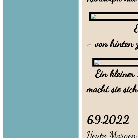
E
- von hinten z
Ein kleiner 
macht sie sic
6.9.2022
Heute Morgen 