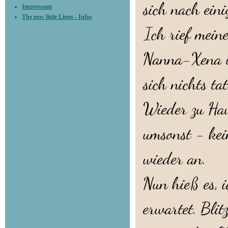
sich nach ein
Impressum
The new little Lions - Infos
Ich rief mein
Nanna-Xena u
sich nichts t
Wieder zu Hau
umsonst - kei
wieder an.
Nun hieß es, 
erwartet. Blit