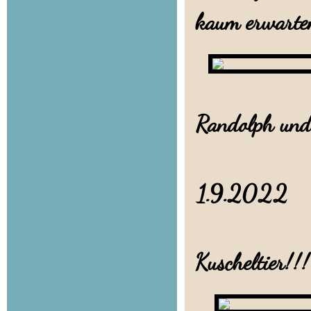
kaum erwarten
Diesmal 
Randolph und
1.9.2022
Jede
Kuscheltier!!!